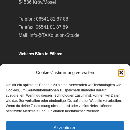
54536 Kröv/Mosel
Telefon:
06541 81 87 88
Telefax: 06541 81 87 89
Mail:
info@TAXolution-Stb.de
Weiteres Büro in Föhren
Europa-Allee 50
Cookie-Zustimmung verwalten
54343 Föhren
Um dir ein optimales Erlebnis zu bieten, verwenden wir Technologien wie
Cookies, um Geräteinformationen zu speichern und/oder darauf
Telefon:
06502 99 95 80
zuzugreifen. Wenn du diesen Technologien zustimmst, können wir Daten
wie das Surfverhalten oder eindeutige IDs auf dieser Website verarbeiten.
Telefax: 06502 99 95 899
Wenn du deine Zustimmung nicht erteilst oder zurückziehst, können
Mail:
info@TAXolution-Stb.de
bestimmte Merkmale und Funktionen beeinträchtigt werden.
Akzeptieren