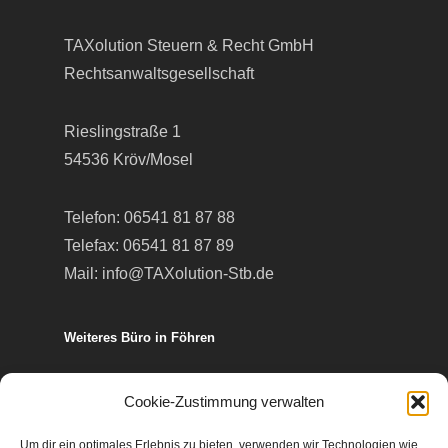
TAXolution Steuern & Recht GmbH
Rechtsanwaltsgesellschaft
Rieslingstraße 1
54536 Kröv/Mosel
Telefon:
06541 81 87 88
Telefax: 06541 81 87 89
Mail:
info@TAXolution-Stb.de
Weiteres Büro in Föhren
Europa-Allee 50
Cookie-Zustimmung verwalten
54343 Föhren
Um dir ein optimales Erlebnis zu bieten, verwenden wir Technologien wie