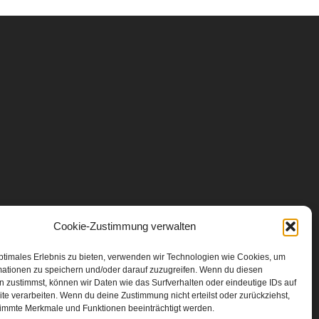
Cookie-Zustimmung verwalten
ptimales Erlebnis zu bieten, verwenden wir Technologien wie Cookies, um
mationen zu speichern und/oder darauf zuzugreifen. Wenn du diesen
 zustimmst, können wir Daten wie das Surfverhalten oder eindeutige IDs auf
te verarbeiten. Wenn du deine Zustimmung nicht erteilst oder zurückziehst,
immte Merkmale und Funktionen beeinträchtigt werden.