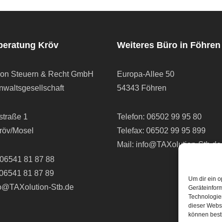
beratung Kröv
Weiteres Büro in Föhren
ion Steuern & Recht GmbH
Europa-Allee 50
waltsgesellschaft
54343 Föhren
straße 1
Telefon:
06502 99 95 80
röv/Mosel
Telefax: 06502 99 95 899
Mail:
info@TAXolution-Stb.de
06541 81 87 88
 06541 81 87 89
Um dir ein o
fo@TAXolution-Stb.de
Geräteinfor
Technologien
dieser Websi
können best