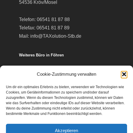
54536 Kröv/Mosel
Telefon:
06541 81 87 88
Telefax: 06541 81 87 89
Mail:
info@TAXolution-Stb.de
Weiteres Büro in Föhren
Europa-Allee 50
Cookie-Zustimmung verwalten
54343 Föhren
Um dir ein optimales Erlebnis zu bieten, verwenden wir Technologien wie
Cookies, um Geräteinformationen zu speichern und/oder darauf
Telefon:
06502 99 95 80
zuzugreifen. Wenn du diesen Technologien zustimmst, können wir Daten
wie das Surfverhalten oder eindeutige IDs auf dieser Website verarbeiten.
Telefax: 06502 99 95 899
Wenn du deine Zustimmung nicht erteilst oder zurückziehst, können
Mail:
info@TAXolution-Stb.de
bestimmte Merkmale und Funktionen beeinträchtigt werden.
Akzeptieren