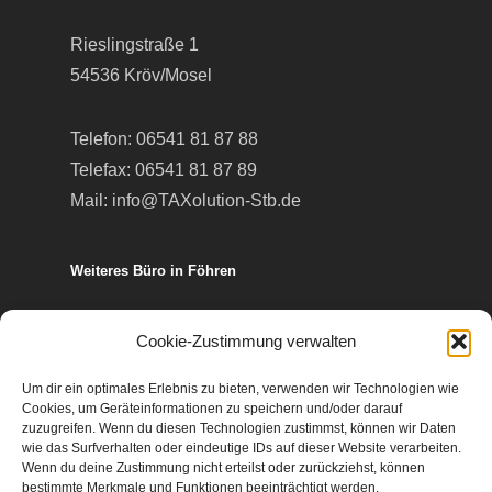
Rieslingstraße 1
54536 Kröv/Mosel
Telefon:
06541 81 87 88
Telefax: 06541 81 87 89
Mail:
info@TAXolution-Stb.de
Weiteres Büro in Föhren
Europa-Allee 50
Cookie-Zustimmung verwalten
54343 Föhren
Um dir ein optimales Erlebnis zu bieten, verwenden wir Technologien wie
Cookies, um Geräteinformationen zu speichern und/oder darauf
Telefon:
06502 99 95 80
zuzugreifen. Wenn du diesen Technologien zustimmst, können wir Daten
wie das Surfverhalten oder eindeutige IDs auf dieser Website verarbeiten.
Telefax: 06502 99 95 899
Wenn du deine Zustimmung nicht erteilst oder zurückziehst, können
Mail:
info@TAXolution-Stb.de
bestimmte Merkmale und Funktionen beeinträchtigt werden.