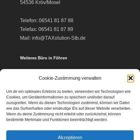
54536 Kröv/Mosel
Telefon:
06541 81 87 88
Telefax: 06541 81 87 89
Mail:
info@TAXolution-Stb.de
Weiteres Büro in Föhren
Europa-Allee 50
Cookie-Zustimmung verwalten
54343 Föhren
Um dir ein optimales Erlebnis zu bieten, verwenden wir Technologien wie
Cookies, um Geräteinformationen zu speichern und/oder darauf
Telefon:
06502 99 95 80
zuzugreifen. Wenn du diesen Technologien zustimmst, können wir Daten
wie das Surfverhalten oder eindeutige IDs auf dieser Website verarbeiten.
Telefax: 06502 99 95 899
Wenn du deine Zustimmung nicht erteilst oder zurückziehst, können
Mail:
info@TAXolution-Stb.de
bestimmte Merkmale und Funktionen beeinträchtigt werden.
Akzeptieren