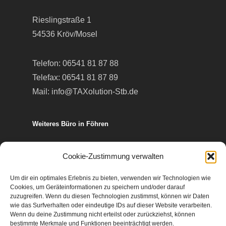
Rieslingstraße 1
54536 Kröv/Mosel
Telefon:
06541 81 87 88
Telefax: 06541 81 87 89
Mail:
info@TAXolution-Stb.de
Weiteres Büro in Föhren
Europa-Allee 50
Cookie-Zustimmung verwalten
54343 Föhren
Um dir ein optimales Erlebnis zu bieten, verwenden wir Technologien wie
Cookies, um Geräteinformationen zu speichern und/oder darauf
Telefon:
06502 99 95 80
zuzugreifen. Wenn du diesen Technologien zustimmst, können wir Daten
wie das Surfverhalten oder eindeutige IDs auf dieser Website verarbeiten.
Telefax: 06502 99 95 899
Wenn du deine Zustimmung nicht erteilst oder zurückziehst, können
Mail:
info@TAXolution-Stb.de
bestimmte Merkmale und Funktionen beeinträchtigt werden.