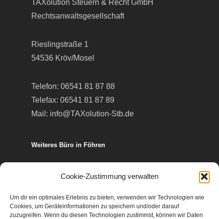
TAXolution Steuern & Recht GmbH
Rechtsanwaltsgesellschaft
Rieslingstraße 1
54536 Kröv/Mosel
Telefon:
06541 81 87 88
Telefax: 06541 81 87 89
Mail:
info@TAXolution-Stb.de
Weiteres Büro in Föhren
Europa-Allee 50
Cookie-Zustimmung verwalten
54343 Föhren
Um dir ein optimales Erlebnis zu bieten, verwenden wir Technologien wie
Cookies, um Geräteinformationen zu speichern und/oder darauf
Telefon:
06502 99 95 80
zuzugreifen. Wenn du diesen Technologien zustimmst, können wir Daten