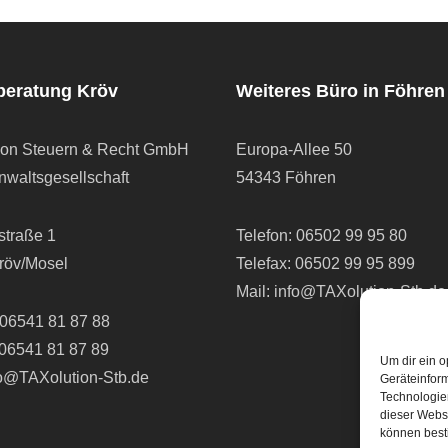
beratung Kröv
Weiteres Büro in Föhren
ion Steuern & Recht GmbH
Europa-Allee 50
waltsgesellschaft
54343 Föhren
straße 1
Telefon:
06502 99 95 80
röv/Mosel
Telefax: 06502 99 95 899
Mail:
info@TAXolution-Stb.de
06541 81 87 88
 06541 81 87 89
Um dir ein o
fo@TAXolution-Stb.de
Geräteinfor
Technologien
dieser Websi
können best