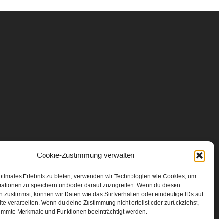
Cookie-Zustimmung verwalten
ptimales Erlebnis zu bieten, verwenden wir Technologien wie Cookies, um
mationen zu speichern und/oder darauf zuzugreifen. Wenn du diesen
 zustimmst, können wir Daten wie das Surfverhalten oder eindeutige IDs auf
te verarbeiten. Wenn du deine Zustimmung nicht erteilst oder zurückziehst,
immte Merkmale und Funktionen beeinträchtigt werden.