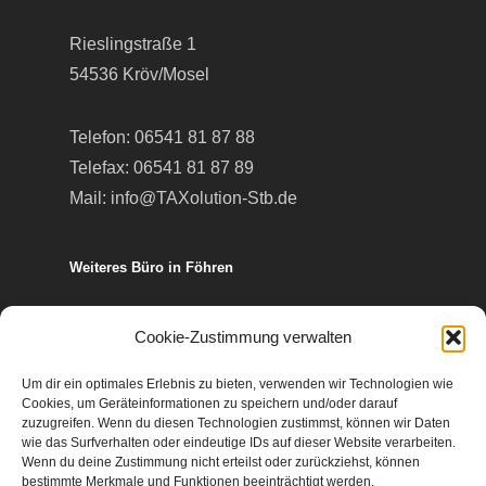
Rieslingstraße 1
54536 Kröv/Mosel
Telefon:
06541 81 87 88
Telefax: 06541 81 87 89
Mail:
info@TAXolution-Stb.de
Weiteres Büro in Föhren
Europa-Allee 50
Cookie-Zustimmung verwalten
54343 Föhren
Um dir ein optimales Erlebnis zu bieten, verwenden wir Technologien wie
Cookies, um Geräteinformationen zu speichern und/oder darauf
Telefon:
06502 99 95 80
zuzugreifen. Wenn du diesen Technologien zustimmst, können wir Daten
wie das Surfverhalten oder eindeutige IDs auf dieser Website verarbeiten.
Telefax: 06502 99 95 899
Wenn du deine Zustimmung nicht erteilst oder zurückziehst, können
Mail:
info@TAXolution-Stb.de
bestimmte Merkmale und Funktionen beeinträchtigt werden.