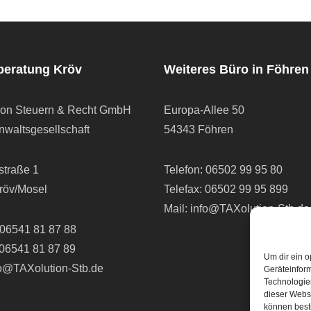
beratung Kröv
Weiteres Büro in Föhren
ion Steuern & Recht GmbH
Europa-Allee 50
waltsgesellschaft
54343 Föhren
straße 1
Telefon:
06502 99 95 80
röv/Mosel
Telefax: 06502 99 95 899
Mail:
info@TAXolution-Stb.de
06541 81 87 88
 06541 81 87 89
Um dir ein o
fo@TAXolution-Stb.de
Geräteinfor
Technologien
dieser Websi
können best