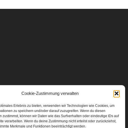
Cookie-Zustimmung verwalten
ptimales Erlebnis zu bieten, verwenden wir Technologien wie Cookies, um
mationen zu speichern und/oder darauf zuzugreifen. Wenn du diesen
 zustimmst, können wir Daten wie das Surfverhalten oder eindeutige IDs auf
te verarbeiten. Wenn du deine Zustimmung nicht erteilst oder zurückziehst,
immte Merkmale und Funktionen beeinträchtigt werden.