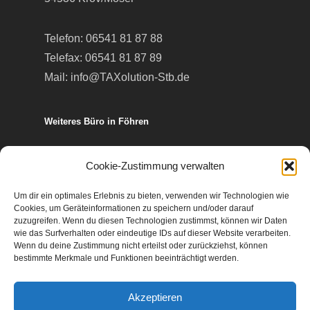
Telefon:
06541 81 87 88
Telefax: 06541 81 87 89
Mail:
info@TAXolution-Stb.de
Weiteres Büro in Föhren
Europa-Allee 50
Cookie-Zustimmung verwalten
54343 Föhren
Um dir ein optimales Erlebnis zu bieten, verwenden wir Technologien wie
Cookies, um Geräteinformationen zu speichern und/oder darauf
Telefon:
06502 99 95 80
zuzugreifen. Wenn du diesen Technologien zustimmst, können wir Daten
wie das Surfverhalten oder eindeutige IDs auf dieser Website verarbeiten.
Telefax: 06502 99 95 899
Wenn du deine Zustimmung nicht erteilst oder zurückziehst, können
Mail:
info@TAXolution-Stb.de
bestimmte Merkmale und Funktionen beeinträchtigt werden.
Akzeptieren