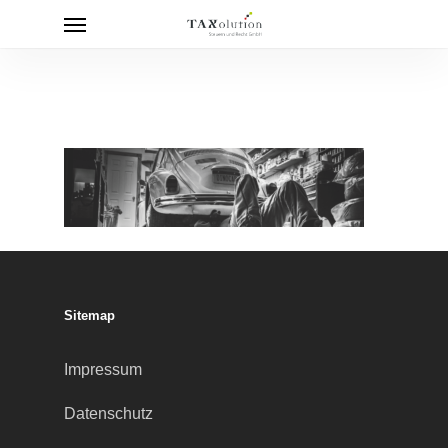
Menu
Skip
to
main
content
Sitemap
Impressum
Datenschutz