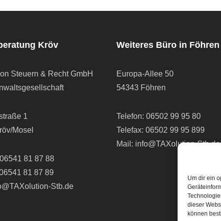
beratung Kröv
Weiteres Büro in Föhren
ion Steuern & Recht GmbH
Europa-Allee 50
waltsgesellschaft
54343 Föhren
straße 1
Telefon:
06502 99 95 80
röv/Mosel
Telefax: 06502 99 95 899
Mail:
info@TAXolution-Stb.de
06541 81 87 88
 06541 81 87 89
Um dir ein o
fo@TAXolution-Stb.de
Geräteinfor
Technologien
dieser Websi
können best