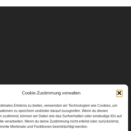
Cookie-Zustimmung verwalten
ptimales Erlebnis zu bieten, verwenden wir Technologien wie Cookies, um
mationen zu speichern und/oder darauf zuzugreifen. Wenn du diesen
 zustimmst, können wir Daten wie das Surfverhalten oder eindeutige IDs auf
te verarbeiten. Wenn du deine Zustimmung nicht erteilst oder zurückziehst,
immte Merkmale und Funktionen beeinträchtigt werden.