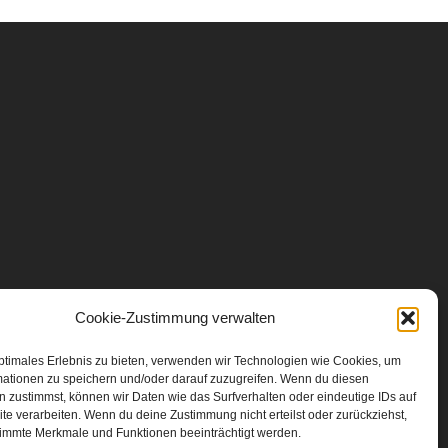
Cookie-Zustimmung verwalten
ptimales Erlebnis zu bieten, verwenden wir Technologien wie Cookies, um
mationen zu speichern und/oder darauf zuzugreifen. Wenn du diesen
 zustimmst, können wir Daten wie das Surfverhalten oder eindeutige IDs auf
te verarbeiten. Wenn du deine Zustimmung nicht erteilst oder zurückziehst,
immte Merkmale und Funktionen beeinträchtigt werden.