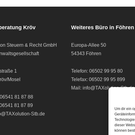
beratung Kröv
Weiteres Büro in Föhren
ion Steuern & Recht GmbH
Europa-Allee 50
waltsgesellschaft
54343 Föhren
straße 1
Telefon:
06502 99 95 80
röv/Mosel
Telefax: 06502 99 95 899
Mail:
info@TAXolution-Stb.de
06541 81 87 88
 06541 81 87 89
Um dir ein o
fo@TAXolution-Stb.de
Geräteinfor
Technologien
dieser Websi
können best