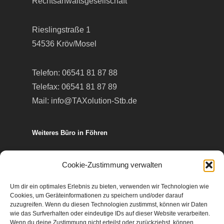
Rechtsanwaltsgesellschaft
Rieslingstraße 1
54536 Kröv/Mosel
Telefon:
06541 81 87 88
Telefax: 06541 81 87 89
Mail:
info@TAXolution-Stb.de
Weiteres Büro in Föhren
Europa-Allee 50
Cookie-Zustimmung verwalten
54343 Föhren
Um dir ein optimales Erlebnis zu bieten, verwenden wir Technologien wie
Cookies, um Geräteinformationen zu speichern und/oder darauf
Telefon:
06502 99 95 80
zuzugreifen. Wenn du diesen Technologien zustimmst, können wir Daten
wie das Surfverhalten oder eindeutige IDs auf dieser Website verarbeiten.
Telefax: 06502 99 95 899
Wenn du deine Zustimmung nicht erteilst oder zurückziehst, können