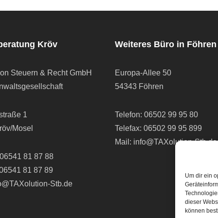
beratung Kröv
Weiteres Büro in Föhren
ion Steuern & Recht GmbH
Europa-Allee 50
waltsgesellschaft
54343 Föhren
straße 1
Telefon:
06502 99 95 80
röv/Mosel
Telefax: 06502 99 95 899
Mail:
info@TAXolution-Stb.de
06541 81 87 88
 06541 81 87 89
Um dir ein o
fo@TAXolution-Stb.de
Geräteinfor
Technologien
dieser Websi
können best