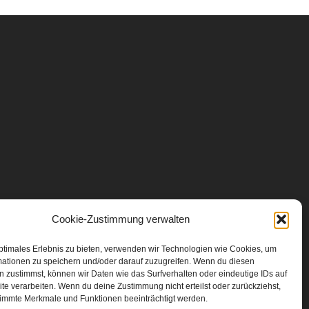
Cookie-Zustimmung verwalten
ptimales Erlebnis zu bieten, verwenden wir Technologien wie Cookies, um
mationen zu speichern und/oder darauf zuzugreifen. Wenn du diesen
 zustimmst, können wir Daten wie das Surfverhalten oder eindeutige IDs auf
te verarbeiten. Wenn du deine Zustimmung nicht erteilst oder zurückziehst,
immte Merkmale und Funktionen beeinträchtigt werden.