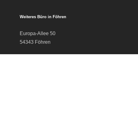
Weiteres Büro in Föhren
Europa-Allee 50
54343 Föhren
Telefon:
06502 99 95 80
Telefax: 06502 99 95 899
Mail:
info@TAXolution-Stb.de
© 2026 TAXolution Steuern und Recht.
facebook