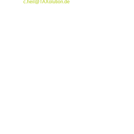
c.heil@TAXolution.de
2198
zufriedene Mandanten
22
motivierte Mitarbeiter
2
Unternehmensstandorte